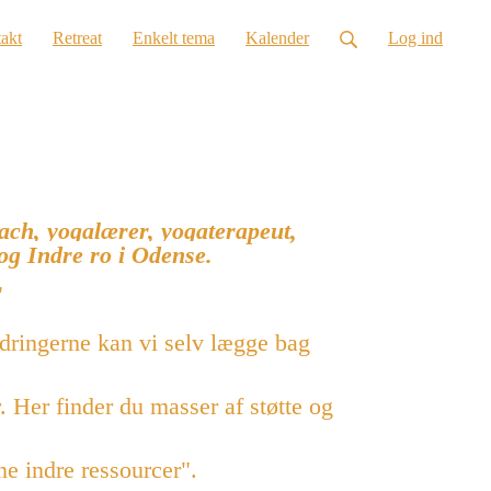
)
akt
Retreat
Enkelt tema
Kalender
Log ind
ach, yogalærer, yogaterapeut,
og Indre ro i Odense.
"
rdringerne kan vi selv lægge bag
 Her finder du masser af støtte og