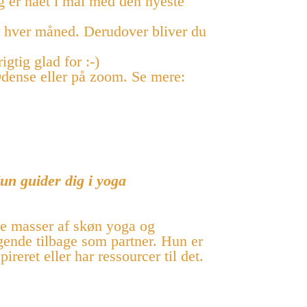
jeg er nået i mål med den nyeste
er hver måned.
Derudover bliver du
gtig glad for :-)
 Odense eller på zoom.
Se mere:
un guider dig i yoga
ise masser af skøn yoga og
gende tilbage som partner. Hun er
reret eller har ressourcer til det.