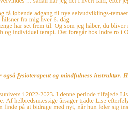
vervindes ... sådan har jeg det i hvert fald, efter 
og få løbende adgang til nye selvudviklings-tema
hilsner fra mig hver 6. dag.
nge har set frem til. Og som jeg håber, du bliver ri
øb og individuel terapi. Det foregår hos Indre ro i
 også fysioterapeut og mindfulness instruktør. H
sunivers i 2022-2023. I denne periode tilføjede L
e. Af helbredsmæssige årsager trådte Lise efterføl
finde på at bidrage med nyt, når hun føler sig inspi