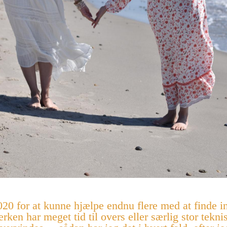
20 for at kunne hjælpe endnu flere med at finde in
rken har meget tid til overs eller særlig stor tekn