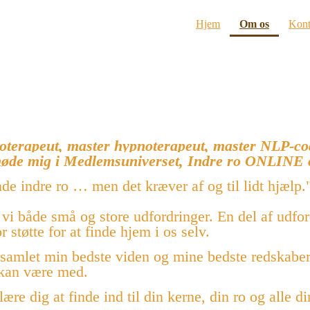
(current
Hjem
Om os
Kont
g
oterapeut, master hypnoterapeut, master NLP-co
 møde mig i Medlemsuniverset, Indre ro ONLINE 
inde indre ro … men det kræver af og til lidt hjælp.
vi både små og store udfordringer. En del af udfo
 støtte for at finde hjem i os selv.
samlet min bedste viden og mine bedste redskaber.
e kan være med.