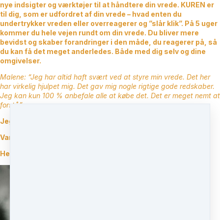
nye indsigter og værktøjer til at håndtere din vrede. KUREN er
til dig, som er udfordret af din vrede – hvad enten du
undertrykker vreden eller overreagerer og ”slår klik”. På 5 uger
kommer du hele vejen rundt om din vrede. Du bliver mere
bevidst og skaber forandringer i den måde, du reagerer på, så
du kan få det meget anderledes. Både med dig selv og dine
omgivelser.
Malene: “Jeg har altid haft svært ved at styre min vrede. Det her
har virkelig hjulpet mig. Det gav mig nogle rigtige gode redskaber.
Jeg kan kun 100 % anbefale alle at købe det. Det er meget nemt at
forstå”
Jeg glæder mig til at støtte dig på vejen.
Varme hilsener,
Helene fra Indre ro