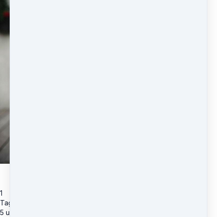
1
Tag hånd om din vrede
5 ugers-program