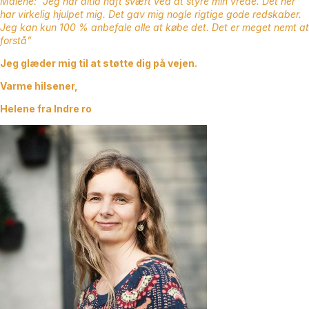
Malene: “Jeg har altid haft svært ved at styre min vrede. Det her
har virkelig hjulpet mig. Det gav mig nogle rigtige gode redskaber.
Jeg kan kun 100 % anbefale alle at købe det. Det er meget nemt at
forstå”
Jeg glæder mig til at støtte dig på vejen.
Varme hilsener,
Helene fra Indre ro